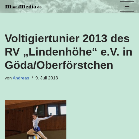
Zum
Inhalt
springen
Voltigiertunier 2013 des
RV „Lindenhöhe“ e.V. in
Göda/Oberförstchen
von
Andreas
9. Juli 2013