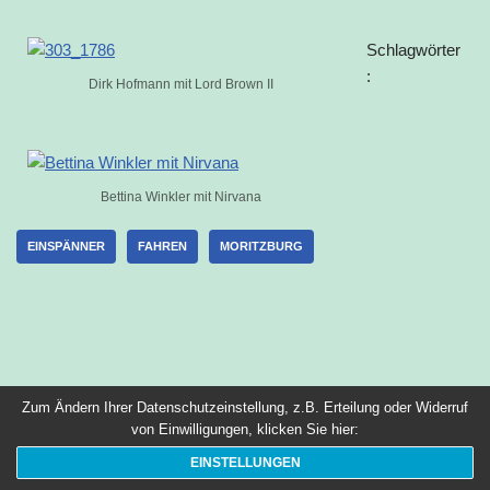
Schlagwörter
:
Dirk Hofmann mit Lord Brown II
Bettina Winkler mit Nirvana
EINSPÄNNER
FAHREN
MORITZBURG
Zum Ändern Ihrer Datenschutzeinstellung, z.B. Erteilung oder Widerruf
von Einwilligungen, klicken Sie hier:
EINSTELLUNGEN
Neve
| Präsentiert von
WordPress