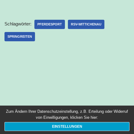
Schlagwörter:
PFERDESPORT
RSV-WITTICHENAU
SPRINGREITEN
Zum Ändern Ihrer Datenschutzeinstellung, z.B. Erteilung oder Widerruf
von Einwilligungen, klicken Sie hier:
EINSTELLUNGEN
Neve
| Präsentiert von
WordPress